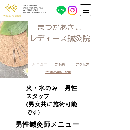
​谷町線「東梅田駅」
東西線「北新地駅」約5分
JR「大阪駅」約10分
御堂筋線「​淀屋橋駅」約７分
まつだあきこ
レディース鍼灸院
メニュー
ご予約
アクセス
ご予約の確認・変更
火・水のみ 男性
スタッフ
​(男女共に施術可能
です)
男性鍼灸師メニュー