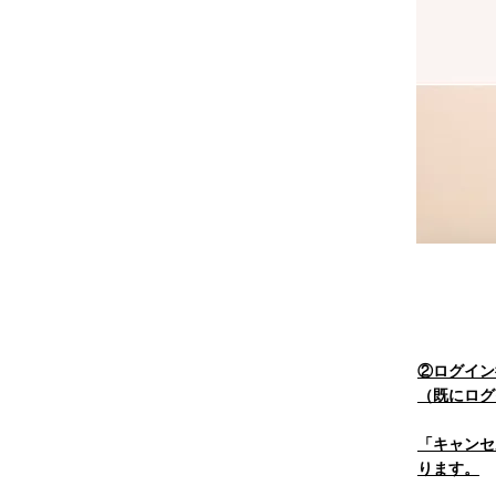
​②ログイ
（既にログ
​「キャン
ります。