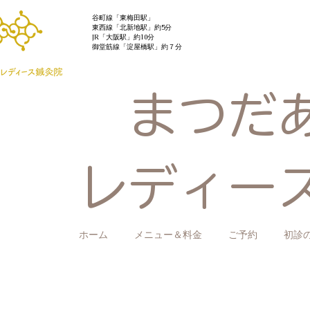
​谷町線「東梅田駅」
東西線「北新地駅」約5分
JR「大阪駅」約10分
御堂筋線「​淀屋橋駅」約７分
まつだ
レディー
ホーム
メニュー＆料金
ご予約
初診