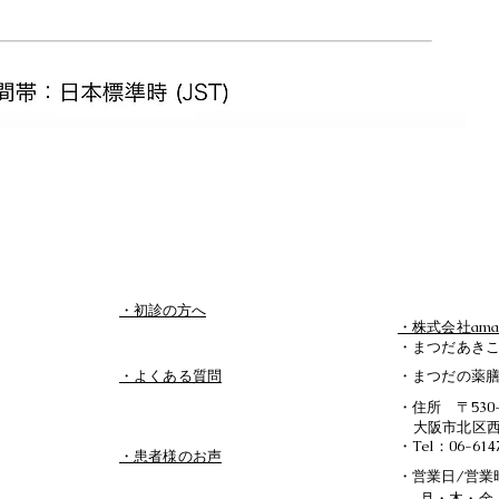
​・初診の方へ
・株式会社am
・まつだあき
​・よくある質問
・まつだの薬膳
・住所 〒530-
​大阪市北区西
・Tel：06-614
・患者様のお声
・営業日/営業
月・木・金 1