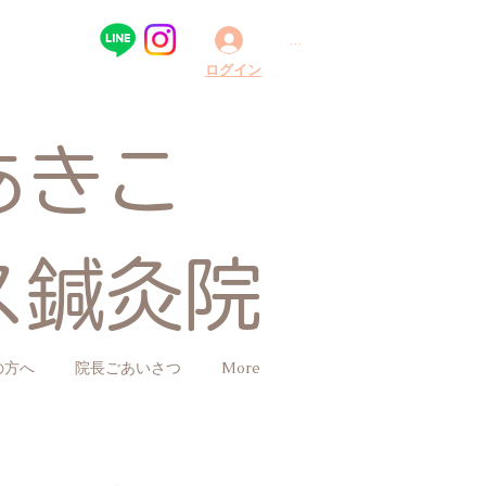
.
​ログイン
あきこ
ス鍼灸院
の方へ
院長ごあいさつ
More