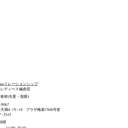
anaリレーションシップ
こレディース鍼灸院
食材(生姜・龍眼)
0047
天満4-15-18 プラザ梅新1504号室
7-2161
時間
1:00~20:30